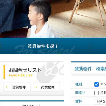
賃貸物件 検索
マ
種別
単
間取り
賃料