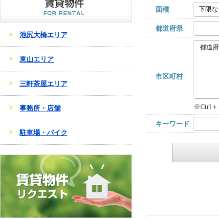
面積
都道府県
池尻大橋エリア
東山エリア
市区町村
三軒茶屋エリア
※Ctr
事務所・店舗
キーワード
駐車場・バイク