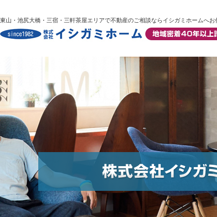
東山・池尻大橋・三宿・三軒茶屋エリアで不動産のご相談ならイシガミホームへお